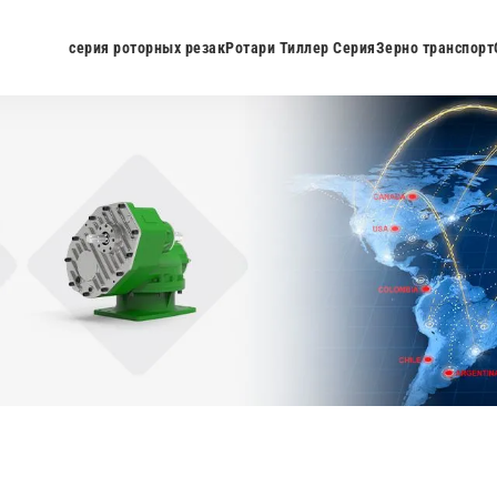
серия роторных резак
Ротари Тиллер Серия
Зерно транспорт